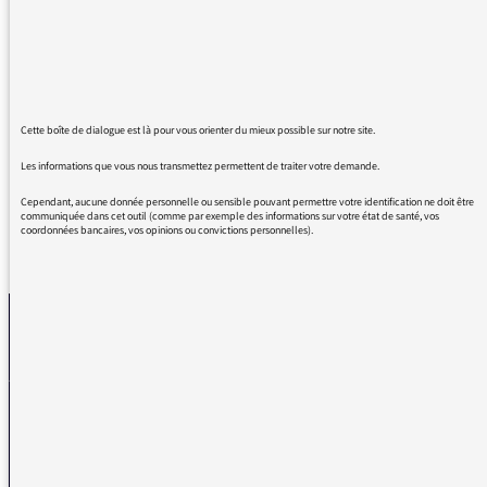
Trop bien
Merci Fip
Merci au programmateur
Merci aux fipettes...
J’adore
J’ai le même âge que ma radio préférée
Cette boîte de dialogue est là pour vous orienter du mieux possible sur notre site.
Les informations que vous nous transmettez permettent de traiter votre demande.
Cependant, aucune donnée personnelle ou sensible pouvant permettre votre identification ne doit être
communiquée dans cet outil (comme par exemple des informations sur votre état de santé, vos
coordonnées bancaires, vos opinions ou convictions personnelles).
REVENIR AUX MESSAGES
La médiatrice
VOUS AVEZ UN PROBLÈME DE RÉCEPTION ?