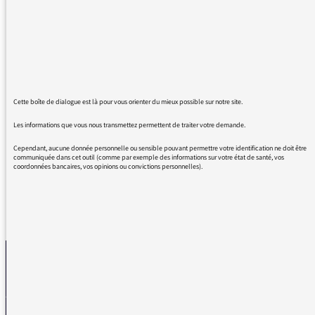
dignitaires dans une chambre fermée à clé ",
l'on voyait les points communs ? Soit une
assemblée officielle de personnalités qui
comptent dans leur domaine de compétences,
et venues d'horizons différents.
Et pour se mettre d'accord non pas sur un
nom, mais un projet de loi. Et on l'a constaté
Cette boîte de dialogue est là pour vous orienter du mieux possible sur notre site.
avec ceux qui l'ont quittée, ils ne sont pas
Les informations que vous nous transmettez permettent de traiter votre demande.
enfermés à clef !
Cependant, aucune donnée personnelle ou sensible pouvant permettre votre identification ne doit être
communiquée dans cet outil (comme par exemple des informations sur votre état de santé, vos
coordonnées bancaires, vos opinions ou convictions personnelles).
REVENIR AUX MESSAGES
La médiatrice