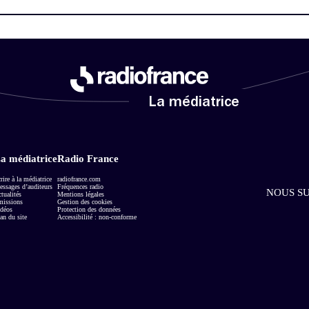
La médiatrice
a médiatrice
Radio France
rire à la médiatrice
radiofrance.com
ssages d’auditeurs
Fréquences radio
NOUS SU
tualités
Mentions légales
missions
Gestion des cookies
déos
Protection des données
an du site
Accessibilité : non-conforme