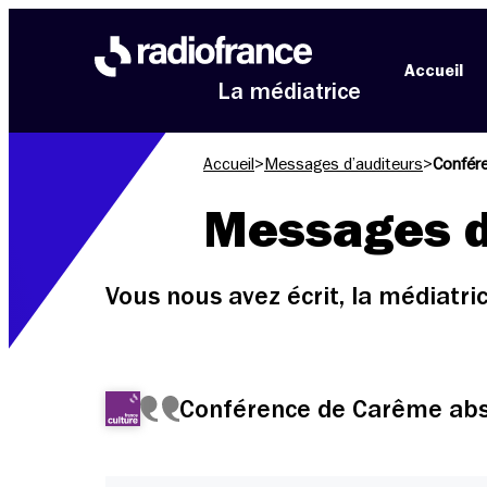
Aller au menu
Aller au contenu
Aller au pied de page
Accueil
La médiatrice
Accueil
>
Messages d’auditeurs
>
Confére
Messages d
Vous nous avez écrit, la médiatr
Conférence de Carême abse