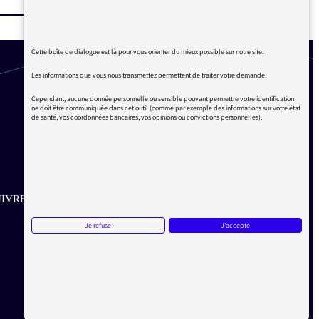
Cette boîte de dialogue est là pour vous orienter du mieux possible sur notre site.
Les informations que vous nous transmettez permettent de traiter votre demande.
Cependant, aucune donnée personnelle ou sensible pouvant permettre votre identification
ne doit être communiquée dans cet outil (comme par exemple des informations sur votre état
de santé, vos coordonnées bancaires, vos opinions ou convictions personnelles).
IVRE SUR LES RÉSEAUX
Je refuse
J'accepte
Aller sur la page Twitter de la Médiatrice
Aller sur la page Facebook de la Médiatrice
Aller sur la page Instagram de la Médiatrice