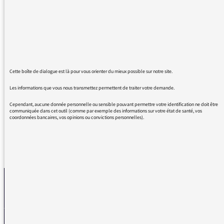
internationale de 47 Etats membres et le
Conseil européen, l'une des institutions de
l'Union européenne fondant l'Europe unie.
Tant que les questions relatives à l'UE seront
traitées sur la page des affaires étrangères, les
auditeurs continueront d'être mal informés et
Cette boîte de dialogue est là pour vous orienter du mieux possible sur notre site.
la construction de l'Europe entravée. A bon
Les informations que vous nous transmettez permettent de traiter votre demande.
entendeur, salut !
Cependant, aucune donnée personnelle ou sensible pouvant permettre votre identification ne doit être
communiquée dans cet outil (comme par exemple des informations sur votre état de santé, vos
coordonnées bancaires, vos opinions ou convictions personnelles).
REVENIR AUX MESSAGES
La médiatrice