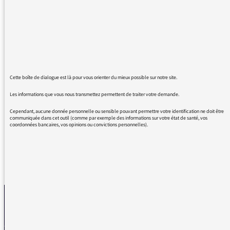
"important". Littré indique : "Conséquent pour
considérable est un barbarisme". Pourriez-
vous rappeler à ces professionnels de la
langue qu'une personne conséquente est une
personne qui pense ou agit selon les
principes qu'elle professe ? Plus simplement,
Cette boîte de dialogue est là pour vous orienter du mieux possible sur notre site.
merci de leur conseiller de consulter la
Les informations que vous nous transmettez permettent de traiter votre demande.
définition du mot "conséquent" dans le Grand
Robert.
Cependant, aucune donnée personnelle ou sensible pouvant permettre votre identification ne doit être
communiquée dans cet outil (comme par exemple des informations sur votre état de santé, vos
coordonnées bancaires, vos opinions ou convictions personnelles).
REVENIR AUX MESSAGES