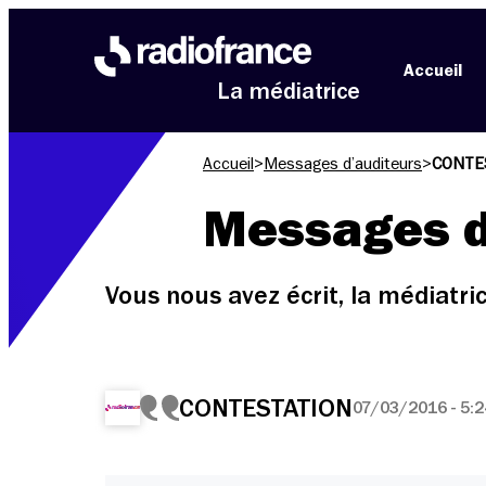
Aller au menu
Aller au contenu
Aller au pied de page
Accueil
La médiatrice
Accueil
>
Messages d’auditeurs
>
CONTE
Messages d
Vous nous avez écrit, la médiatr
CONTESTATION
07/03/2016 - 5:2