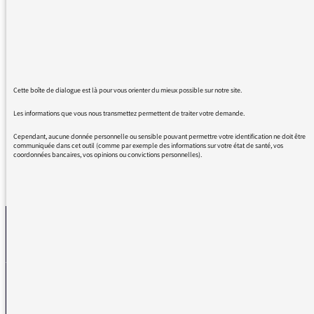
contre-sens. Cette expression est à manier
avec précaution : le mot solution est à prendre
ici dans son acception première de
disparition, qui est notamment celle de la
chimie.
Une "solution de continuité" est une rupture
Cette boîte de dialogue est là pour vous orienter du mieux possible sur notre site.
de continuité.
Les informations que vous nous transmettez permettent de traiter votre demande.
Cependant, aucune donnée personnelle ou sensible pouvant permettre votre identification ne doit être
communiquée dans cet outil (comme par exemple des informations sur votre état de santé, vos
coordonnées bancaires, vos opinions ou convictions personnelles).
REVENIR AUX MESSAGES
La médiatrice