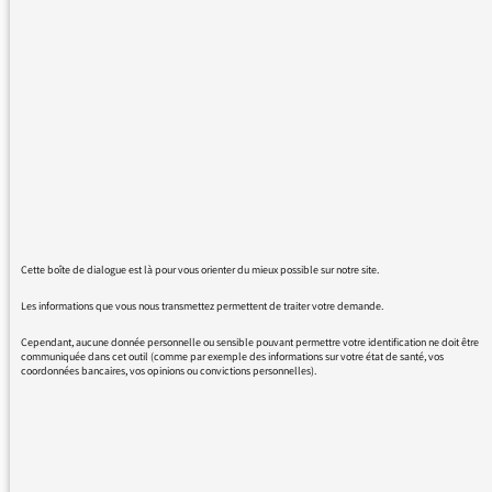
encore Brice Couturier. il est là tous les matins
de la semaine à distiller ses idées sans
rencontrer de contradicteur. marre de ces
idées.
finalement , je zappais déjà le matin le journal
, et bien la je zappe du grain a moudre... sil
vous plait : renouvelez vos intervenants, cela
fera du frais....
Cette boîte de dialogue est là pour vous orienter du mieux possible sur notre site.
Les informations que vous nous transmettez permettent de traiter votre demande.
Cependant, aucune donnée personnelle ou sensible pouvant permettre votre identification ne doit être
19/12/2016 - 14:39
communiquée dans cet outil (comme par exemple des informations sur votre état de santé, vos
coordonnées bancaires, vos opinions ou convictions personnelles).
Brice Couturier n’est plus dans Les Matins,
mais à 11h55 pour une revue de presse des
idées dans le monde. Il se confronte