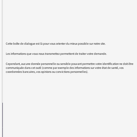
collègues sur votre antenne : les agents de bio
nettoyage, ASH, homme ou femme de ménage
....
Appelez les comme bon vous semble mais
rappelons nous qu'ils sont essentiels pour
assurer la protection de tous, personnels et
Cette boîte de dialogue est là pour vous orienter du mieux possible sur notre site.
patients, dans un contexte d'urgence
Les informations que vous nous transmettez permettent de traiter votre demande.
sanitaire.
Cependant, aucune donnée personnelle ou sensible pouvant permettre votre identification ne doit être
communiquée dans cet outil (comme par exemple des informations sur votre état de santé, vos
coordonnées bancaires, vos opinions ou convictions personnelles).
REVENIR AUX MESSAGES
La médiatrice