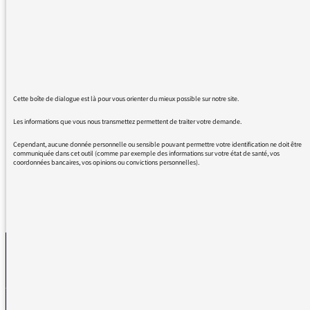
grande poétesse pardon écrivain Brigitte
Fontaine la morlaisienne du départ. Que cette
femme est BELLE et unique ! Et tellement
forte. De plusieurs manières. Merci pour ce
moment infiniment court avec cette Majesté.
C'est le mot qui m'est venu quand tu lui as dit
Cette boîte de dialogue est là pour vous orienter du mieux possible sur notre site.
au revoir Laurent. Mot qu'elle déteste
Les informations que vous nous transmettez permettent de traiter votre demande.
sûrement ! Mais qui la qualifie ô combien.
Cependant, aucune donnée personnelle ou sensible pouvant permettre votre identification ne doit être
communiquée dans cet outil (comme par exemple des informations sur votre état de santé, vos
coordonnées bancaires, vos opinions ou convictions personnelles).
REVENIR AUX MESSAGES
La médiatrice