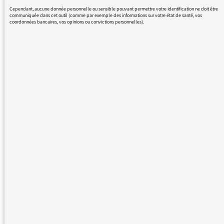
Michel B
Cependant, aucune donnée personnelle ou sensible pouvant permettre votre identification ne doit être
communiquée dans cet outil (comme par exemple des informations sur votre état de santé, vos
coordonnées bancaires, vos opinions ou convictions personnelles).
10/01/2017 - 10:24
Nous vous remercions de votre message. Il a
été lu par le médiateur et transmis au service
concerné par vos questions ou vos réactions.
Même sans réponse personnelle de notre
part, de nombreuses contributions sont
relayées sur les antennes de France Inter,
franceinfo et France Culture dans les Rendez-
vous du médiateur ou dans Les infos du
médiateur, lettre hebdomadaire destinée à
tous les responsables de Radio France. Elles