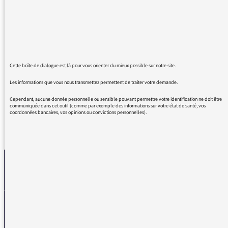
informations de France Inter, celles de 21 h en
l'occurrence : "coup de boost, ordinateurs en
carafe" !
Hola ! laissez l'angliche et l'argot à leur place
(pas loin de la poubelle, surtout pour
l'angliche), vous êtes sur LA RADIO de
Cette boîte de dialogue est là pour vous orienter du mieux possible sur notre site.
SERVICE PUBLIC, ne l'oubliez pas !
Les informations que vous nous transmettez permettent de traiter votre demande.
Cependant, aucune donnée personnelle ou sensible pouvant permettre votre identification ne doit être
communiquée dans cet outil (comme par exemple des informations sur votre état de santé, vos
coordonnées bancaires, vos opinions ou convictions personnelles).
REVENIR AUX MESSAGES
La médiatrice