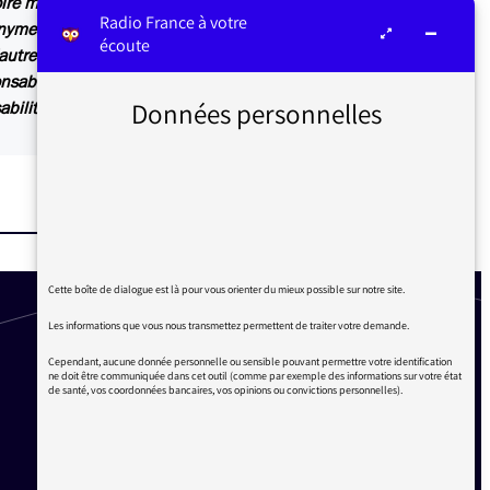
ire menaçants. Vous le savez bien, les
Radio France à votre
nyme et irresponsable, où nombreux sont ceux
écoute
l’autre. Et journalistes et producteurs manquent
ables de ce qui est publié sur nos sites; ce qui
Données personnelles
abilité.
Cette boîte de dialogue est là pour vous orienter du mieux possible sur notre site.
Les informations que vous nous transmettez permettent de traiter votre demande.
Cependant, aucune donnée personnelle ou sensible pouvant permettre votre identification
ne doit être communiquée dans cet outil (comme par exemple des informations sur votre état
de santé, vos coordonnées bancaires, vos opinions ou convictions personnelles).