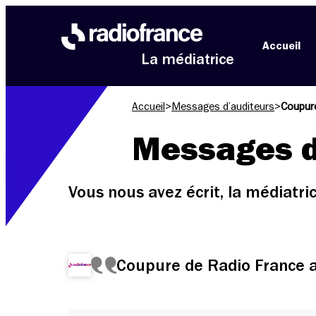
Aller au menu
Aller au contenu
Aller au pied de page
Accueil
La médiatrice
Accueil
>
Messages d’auditeurs
>
Coupure
Messages d
Vous nous avez écrit, la médiatr
Coupure de Radio France a