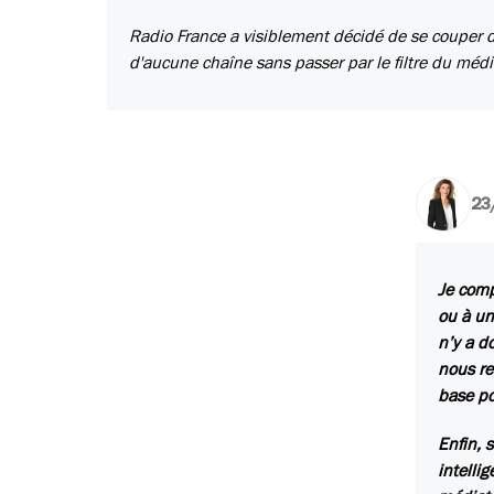
Radio France a visiblement décidé de se couper d
d'aucune chaîne sans passer par le filtre du médi
23
Je comp
ou à un
n’y a d
nous re
base po
Enfin, 
intelli