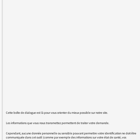
Pouvez-vous me dire pourquoi il est
impossible de pouvoir réécouter, sur votre site,
ou utiliser en podcast, quelques interventions
de Michel Onfray dans "Brève Encyclopédie
du Monde" ?
Dates suivantes :
- 09 juillet 2016
- 10 juillet 2016
- 16 juillet 2016
- 17 juillet 2016
Cela me chagrine beaucoup, alors que ces
émissions sont récentes.... et si
passionnantes.
Cette boîte de dialogue est là pour vous orienter du mieux possible sur notre site.
Peut-être la situation est-elle provisoire ; ce
que j'espère vivement.
Les informations que vous nous transmettez permettent de traiter votre demande.
Si ce n'est pas le cas, comment puis-je les
Cependant, aucune donnée personnelle ou sensible pouvant permettre votre identification ne doit être
obtenir ?
communiquée dans cet outil (comme par exemple des informations sur votre état de santé, vos