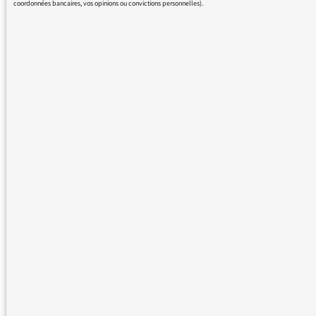
coordonnées bancaires, vos opinions ou convictions personnelles).
Je vous remercie de l'attention que vous
porterez à ma requête. Et vous souhaite
bonne continuation et........... un bel été.
Liliane FRICONNET, fidèle auditrice
05/08/2016 - 8:42
Michel Onfray et son éditeur Frémeaux
n’autorisent le podcast et la réécoute des
conférences que sur une durée de 15 jours.