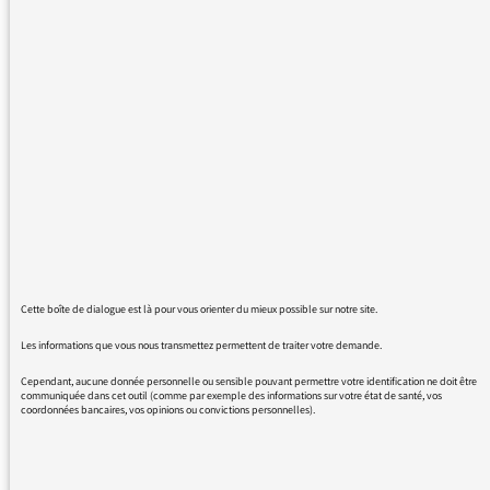
notamment sur ceux du cycle 1 ( pour rappel,
les professeurs des écoles enseignant en
maternelle) À ce jour, nous travaillons sans
protections ( masques toxiques en septembre,
trop petits délivrés en janvier, pas de gel
hydro-alcoolique) de plus, le protocole
sanitaire est inexistant , le brassage des
élèves est fréquent. En effet, nombre de
collègues sont absents touchés par la maladie
et il n’y a plus de remplaçants. Mais NOUS
sommes là....nous travaillons! Nous ne
réclamons aucune reconnaissance ( nous n’en
Cette boîte de dialogue est là pour vous orienter du mieux possible sur notre site.
avons jamais eu , ni par l’état, ni par la
société, ni par vous ...les médias) ni à être
Les informations que vous nous transmettez permettent de traiter votre demande.
« applaudis à 20h00 »......pourtant nous
Cependant, aucune donnée personnelle ou sensible pouvant permettre votre identification ne doit être
sommes là, tous les jours.... à accueillir au
communiquée dans cet outil (comme par exemple des informations sur votre état de santé, vos
coordonnées bancaires, vos opinions ou convictions personnelles).
mieux tous les enfants ( qui viennent souvent
malades, en effet les parents ne sont pas
tenus à nous révélés les cas de Covid) Et