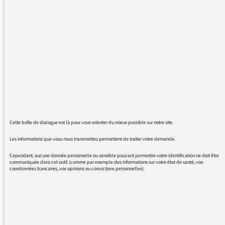
Brest à Nantes est coupée à hauteur de
Lorient, d'Auray entre autre, ce qui a, vous
vous en doutez, des répercussions lourdes.
Bref, là n'est pas la question, je ne fais pas
partie des mécontents, des désabusés, je ne
me sens pas prise en otage par les
manifestants (comme on l'entend souvent
dans les reportages).
Ce qui m'est désagréable c'est de ne pas
Cette boîte de dialogue est là pour vous orienter du mieux possible sur notre site.
entendre davantage parler de ce mouvement
et de ses répercusssions aux infos. Je vous
Les informations que vous nous transmettez permettent de traiter votre demande.
donne un exemple et c'est ce qui m'a poussé
Cependant, aucune donnée personnelle ou sensible pouvant permettre votre identification ne doit être
à vous écrire.
communiquée dans cet outil (comme par exemple des informations sur votre état de santé, vos
coordonnées bancaires, vos opinions ou convictions personnelles).
Ce soir, coincée dans les bouchons à l'entrée
de Lorient, je suis à l'écoute du journal de 19h
sur France Inter. Je monte le volume pour
connaître les grands titres. Et là, surprise: pas