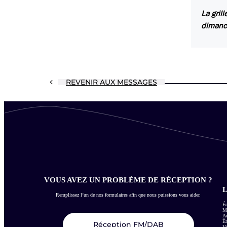
La gril
dimanc
REVENIR AUX MESSAGES
VOUS AVEZ UN PROBLÈME DE RÉCEPTION ?
L
Remplissez l’un de nos formulaires afin que nous puissions vous aider.
Éc
Me
Ac
É
Réception FM/DAB
Vi