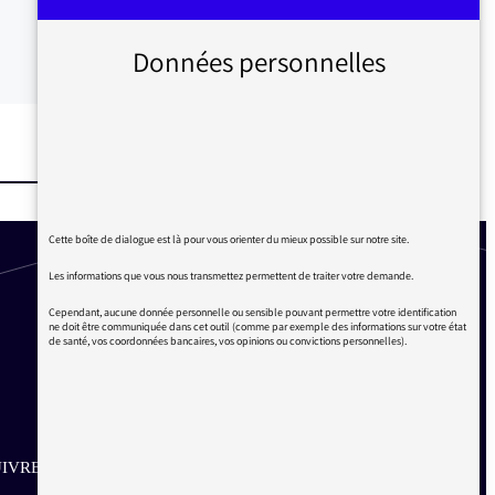
Données personnelles
Cette boîte de dialogue est là pour vous orienter du mieux possible sur notre site.
Les informations que vous nous transmettez permettent de traiter votre demande.
Cependant, aucune donnée personnelle ou sensible pouvant permettre votre identification
ne doit être communiquée dans cet outil (comme par exemple des informations sur votre état
de santé, vos coordonnées bancaires, vos opinions ou convictions personnelles).
IVRE SUR LES RÉSEAUX