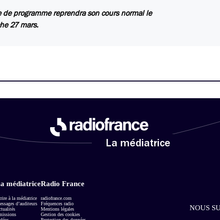
le de programme reprendra son cours normal le
he 27 mars.
La médiatrice
a médiatrice
Radio France
rire à la médiatrice
radiofrance.com
ssages d’auditeurs
Fréquences radio
NOUS SU
tualités
Mentions légales
missions
Gestion des cookies
déos
Protection des données