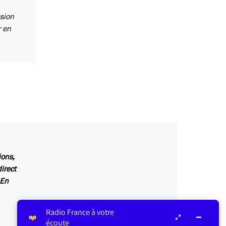
ssion
r en
ions,
irect
 En
Radio France à votre
écoute