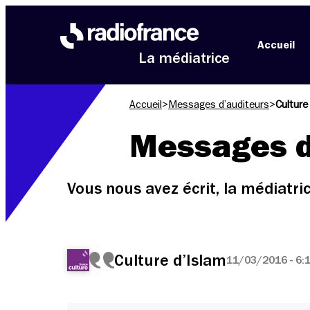
Aller au menu
Aller au contenu
Aller au pied de page
Accueil
La médiatrice
Accueil
>
Messages d’auditeurs
>
Culture
Messages d
Vous nous avez écrit, la médiatr
Culture d’Islam
11/03/2016 - 6: