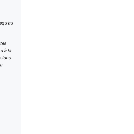
usqu'au
tes
u'à la
sions.
ne