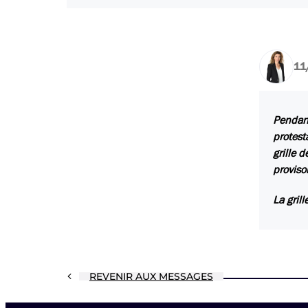
11
Pendant
protest
grille 
proviso
La gril
REVENIR AUX MESSAGES