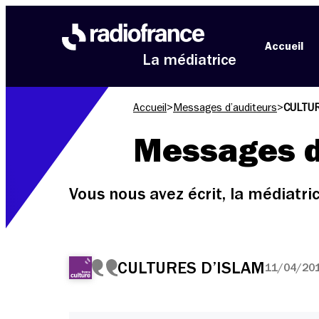
Aller au menu
Aller au contenu
Aller au pied de page
Accueil
La médiatrice
Accueil
>
Messages d’auditeurs
>
CULTUR
Messages d
Vous nous avez écrit, la médiatr
CULTURES D’ISLAM
11/04/201