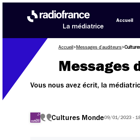
Aller au menu
Aller au contenu
Aller au pied de page
Accueil
La médiatrice
Accueil
>
Messages d’auditeurs
>
Cultur
Messages d
Vous nous avez écrit, la médiatr
Cultures Monde
09/01/2023 - 1