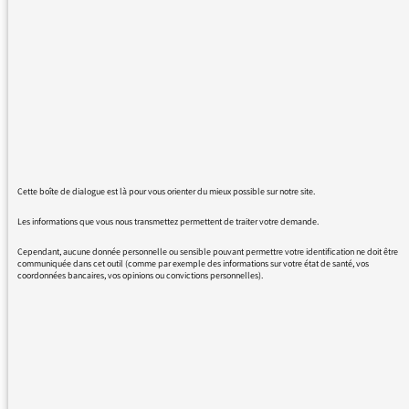
pour cette émission qui constitue une
ouverture sur le monde tout à fait
passionnante. Vous osez la complexité tout en
vous attachant à ce que tout un chacun
comprenne. Les thèmes sont très bien
préparés et les émissions animées avec une
justesse de ton qui fait honneur à la
profession de journaliste : loin de s'écouter
parler, Julie Gacon comme Mélanie Chalandon
Cette boîte de dialogue est là pour vous orienter du mieux possible sur notre site.
effectuent un brillant exercice de maïeutique
pour que les invités expriment le plus
Les informations que vous nous transmettez permettent de traiter votre demande.
clairement possible le fruit de leurs
Cependant, aucune donnée personnelle ou sensible pouvant permettre votre identification ne doit être
recherches ! L'émotion que Julie Gacon a
communiquée dans cet outil (comme par exemple des informations sur votre état de santé, vos
coordonnées bancaires, vos opinions ou convictions personnelles).
exprimé le jour de l'émission sur la Martinique
montre qu'on peut être une excellente
journaliste et rester très sensible, ça fait
plaisir et je dis bravo !