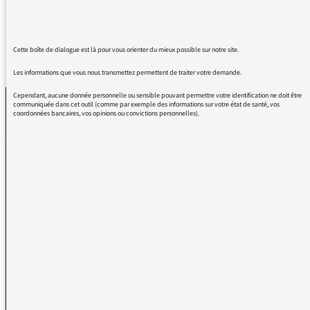
Cette boîte de dialogue est là pour vous orienter du mieux possible sur notre site.
REVENIR AUX MESSAGES
Les informations que vous nous transmettez permettent de traiter votre demande.
Cependant, aucune donnée personnelle ou sensible pouvant permettre votre identification ne doit être
communiquée dans cet outil (comme par exemple des informations sur votre état de santé, vos
coordonnées bancaires, vos opinions ou convictions personnelles).
La médiatrice
VOUS AVEZ UN PROBLÈME DE RÉCEPTION ?
Remplissez l’un de nos formulaires afin que nous puissions vous aider.
Réception FM/DAB
Réception numérique