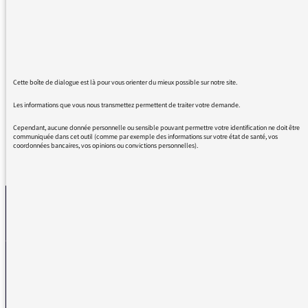
tout au long de l'année. Bravo pour vos
récents propos sur l'importance de
l'audiovisuel public : ils m'ont semblé
particulièrement justes, formulés avec
intelligence, finesse et élégance. Wahou ! Un
grand merci et surtout… continuez ainsi !
Cette boîte de dialogue est là pour vous orienter du mieux possible sur notre site.
Les informations que vous nous transmettez permettent de traiter votre demande.
Cependant, aucune donnée personnelle ou sensible pouvant permettre votre identification ne doit être
communiquée dans cet outil (comme par exemple des informations sur votre état de santé, vos
coordonnées bancaires, vos opinions ou convictions personnelles).
REVENIR AUX MESSAGES
La médiatrice
VOUS AVEZ UN PROBLÈME DE RÉCEPTION ?