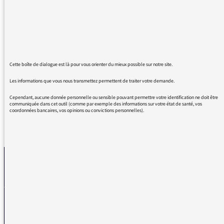
Vous remerciez pour le bel été que vous
m'avez fait passer en me réveillant avec vous
chaque matin votre simplicité votre générosité
la qualité de vos interviews
BRAVO AUX FILLES QUI CET ETE ONT FAIT
VIVRE LE BATEAU
Cette boîte de dialogue est là pour vous orienter du mieux possible sur notre site.
Toute ma considération
Les informations que vous nous transmettez permettent de traiter votre demande.
Cependant, aucune donnée personnelle ou sensible pouvant permettre votre identification ne doit être
communiquée dans cet outil (comme par exemple des informations sur votre état de santé, vos
coordonnées bancaires, vos opinions ou convictions personnelles).
REVENIR AUX MESSAGES
La médiatrice