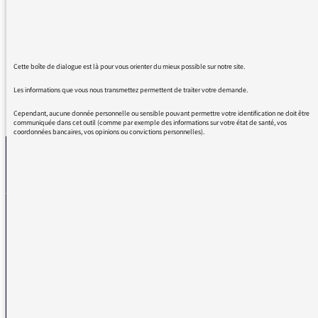
terre que j'aime beaucoup écouter car elle me
fait découvrir des êtres et me donne à penser.
Cette boîte de dialogue est là pour vous orienter du mieux possible sur notre site.
Les informations que vous nous transmettez permettent de traiter votre demande.
REVENIR AUX MESSAGES
Cependant, aucune donnée personnelle ou sensible pouvant permettre votre identification ne doit être
communiquée dans cet outil (comme par exemple des informations sur votre état de santé, vos
coordonnées bancaires, vos opinions ou convictions personnelles).
La médiatrice
VOUS AVEZ UN PROBLÈME DE RÉCEPTION ?
Remplissez l’un de nos formulaires afin que nous puissions vous aider.
Réception FM/DAB