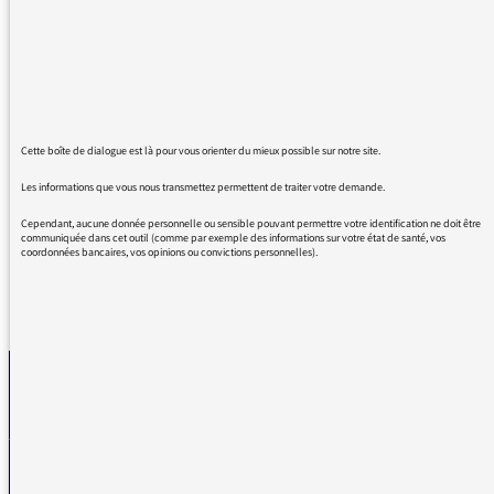
d'histoire géo en lycée...
Certes le sujet n'a pas la place qu'il devrait
dans les programmes mais c'est faux de dire
que ce n'est pas enseigné: une partie
spécifique du programme de 1ère y est
consacré (programme de 2019). Ce n'est pas
Cette boîte de dialogue est là pour vous orienter du mieux possible sur notre site.
suffisant mais cela progresse.
Merci pour votre émission
Les informations que vous nous transmettez permettent de traiter votre demande.
Cependant, aucune donnée personnelle ou sensible pouvant permettre votre identification ne doit être
communiquée dans cet outil (comme par exemple des informations sur votre état de santé, vos
coordonnées bancaires, vos opinions ou convictions personnelles).
REVENIR AUX MESSAGES
La médiatrice