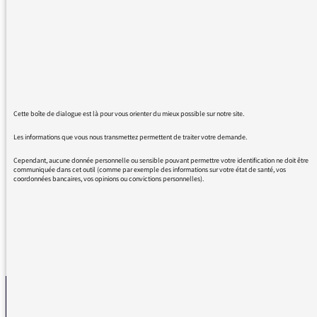
quoi il est impératif de dire data center, et non
centre de données ? Quel est l'avantage
décisif de privilégier le globish à notre langue
magnifique ?
De même, est-ce trop demander à Radio
France que de demander à utiliser une
expression française en substitution de
Cette boîte de dialogue est là pour vous orienter du mieux possible sur notre site.
l'horrible "playlist" ? N'y a-t-il aucune fierté
nationale et culturelle dans cette institution
Les informations que vous nous transmettez permettent de traiter votre demande.
publique, qu'elle laisse prospérer tout ce
Cependant, aucune donnée personnelle ou sensible pouvant permettre votre identification ne doit être
jargon globish ?
communiquée dans cet outil (comme par exemple des informations sur votre état de santé, vos
coordonnées bancaires, vos opinions ou convictions personnelles).
REVENIR AUX MESSAGES