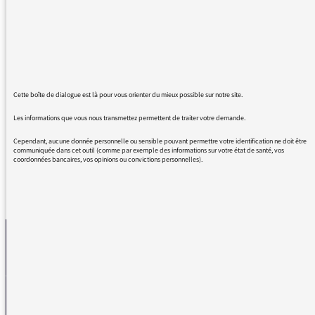
dans mes convictions. Je suis en effet
enseignant en lycée et c'est parfois compliqué
de faire entendre les questions
d'environnement tellement le reste nous
bouffe...
Cette boîte de dialogue est là pour vous orienter du mieux possible sur notre site.
J'espère vous écouter encore longtemps.
Vive de cause à effet !
Les informations que vous nous transmettez permettent de traiter votre demande.
Cependant, aucune donnée personnelle ou sensible pouvant permettre votre identification ne doit être
communiquée dans cet outil (comme par exemple des informations sur votre état de santé, vos
coordonnées bancaires, vos opinions ou convictions personnelles).
REVENIR AUX MESSAGES
La médiatrice