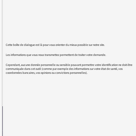
journalistes que
QU'EST CE QUE ?
est une forme interrogative ,
ne doit pas être employé dans une phrase
affirmative,
et ne veut donc pas dire CE QUE .
Cette boîte de dialogue est là pour vous orienter du mieux possible sur notre site.
Pas une journée sur vos ondes sans que cette
Les informations que vous nous transmettez permettent de traiter votre demande.
tournure vienne écorcher nos oreilles.
Cependant, aucune donnée personnelle ou sensible pouvant permettre votre identification ne doit être
communiquée dans cet outil (comme par exemple des informations sur votre état de santé, vos
coordonnées bancaires, vos opinions ou convictions personnelles).
REVENIR AUX MESSAGES
La médiatrice