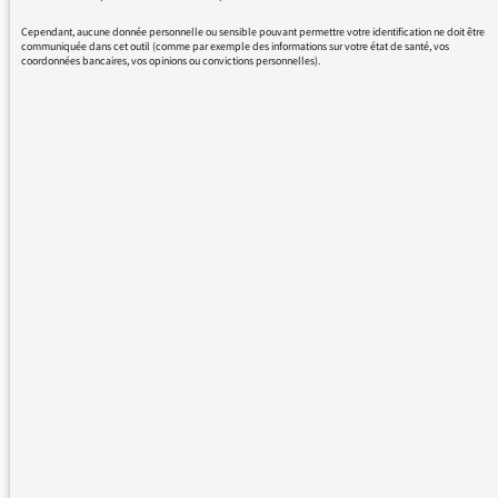
personnes compétentes et le féminisme
Cependant, aucune donnée personnelle ou sensible pouvant permettre votre identification ne doit être
communiquée dans cet outil (comme par exemple des informations sur votre état de santé, vos
comme un vrai sujet, transversal, ce qu'il est.
coordonnées bancaires, vos opinions ou convictions personnelles).
En conclusion vous êtes une radio normale,
enfin ce que devrait être une radio normale
c'est-à-dire non-sexiste. Je vous en remercie
(dans des proportions convenables car
comme je viens de l'écrire vous avez un
comportement normal !)
Bonne fin de semaine à touTEs,
Une militante féministe.
27/10/2017 - 16:32