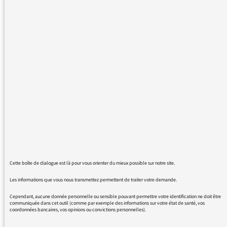
j'écoute Le Masque et la Plume tous les
dimanche soir. Je suis exaspéré car vous ne
rendez-compte que de spectacles parisiens
(ou de spectacles donnés dans des lieux où
les Parisiens migrent à certaines périodes de
l'année, comme Cannes ou Avignon). Mais n'y
a-t-il pas de pièces de théâtre données à
Grenoble, Lille, Lyon, Marseille, Nantes,
Strasbourg, Toulouse (classées par ordre
alphabétique, pour ne pas faire de jaloux) ?
Pourquoi vos critiques ne rendent-ils pas
compte de ces spectacles ? Pourquoi ne se
déplacent-ils pas pour en rendre compte ?
Cette boîte de dialogue est là pour vous orienter du mieux possible sur notre site.
Pour ma part, je peux me déplacer à Toulouse
ou à Bordeaux mais n'ai certainement pas les
Les informations que vous nous transmettez permettent de traiter votre demande.
moyens d'aller à Paris pour assister à un
Cependant, aucune donnée personnelle ou sensible pouvant permettre votre identification ne doit être
communiquée dans cet outil (comme par exemple des informations sur votre état de santé, vos
spectacle. Je vous pose alors ces questions :
coordonnées bancaires, vos opinions ou convictions personnelles).
N'y a-t-il donc rien d'intéressant donné ailleurs