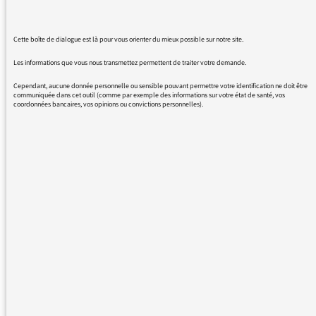
Cette boîte de dialogue est là pour vous orienter du mieux possible sur notre site.
Les informations que vous nous transmettez permettent de traiter votre demande.
21/06/2021 - 12:11
Cependant, aucune donnée personnelle ou sensible pouvant permettre votre identification ne doit être
communiquée dans cet outil (comme par exemple des informations sur votre état de santé, vos
coordonnées bancaires, vos opinions ou convictions personnelles).
Plus de messages :