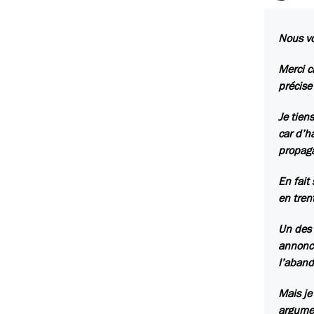
Nous vo
Merci c
précise
Je tie
car d’h
propaga
En fait
en tren
Un des 
annonce
l’aban
Mais je
argumen