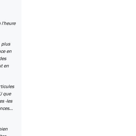
 l'heure
 plus
nce en
 des
ut en
ticules
AU que
es -les
nces...
bien