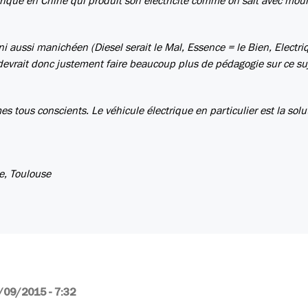
rique en Chine qui produit son électricité comme on sait avec moul
 ni aussi manichéen (Diesel serait le Mal, Essence = le Bien, Electri
ter devrait donc justement faire beaucoup plus de pédagogie sur ce su
es tous conscients. Le véhicule électrique en particulier est la solu
e, Toulouse
/09/2015 - 7:32