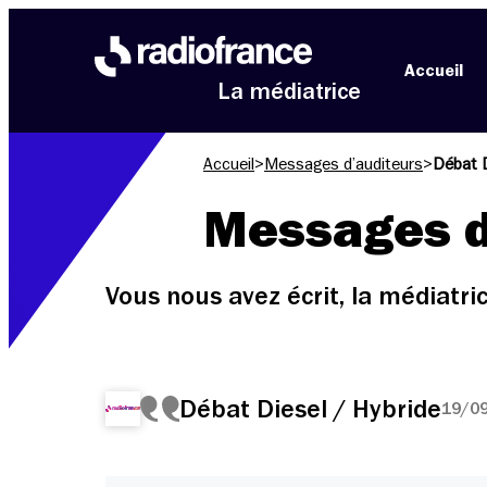
Aller au menu
Aller au contenu
Aller au pied de page
Accueil
La médiatrice
Accueil
>
Messages d’auditeurs
>
Débat D
Messages d
Vous nous avez écrit, la médiatr
Débat Diesel / Hybride
19/09