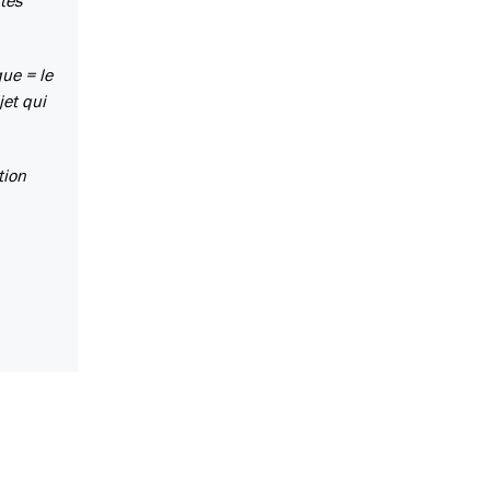
tes
que = le
jet qui
tion