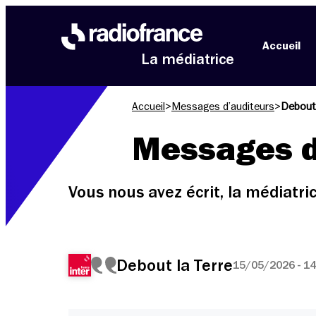
Aller au menu
Aller au contenu
Aller au pied de page
Accueil
La médiatrice
Accueil
>
Messages d’auditeurs
>
Debout 
Messages d
Vous nous avez écrit, la médiatr
Debout la Terre
15/05/2026 - 14