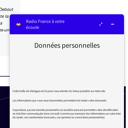
"Debout
te la
Radio France à votre
ns
écoute
es-unes
Données personnelles
Cette boîte de dialogue est là pour vous orienter du mieux possible sur notre site.
Les informations que vous nous transmettez permettent de traiter votre demande.
Cependant, aucune donnée personnelle ou sensible pouvant permettre votre identification
ne doit être communiquée dans cet outil (comme par exemple des informations sur votre état
de santé, vos coordonnées bancaires, vos opinions ou convictions personnelles).