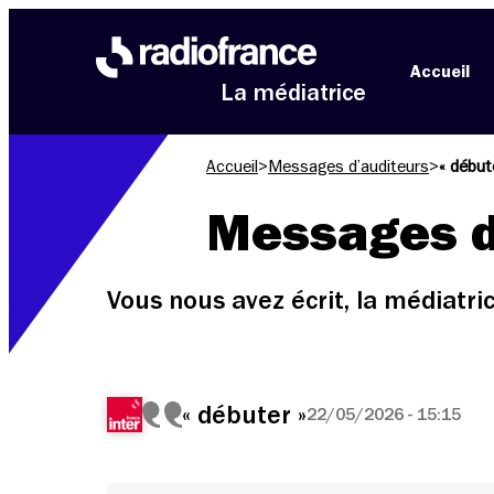
Aller au menu
Aller au contenu
Aller au pied de page
Accueil
La médiatrice
Accueil
>
Messages d’auditeurs
>
« début
Messages d
Vous nous avez écrit, la médiatr
« débuter »
22/05/2026 - 15:15