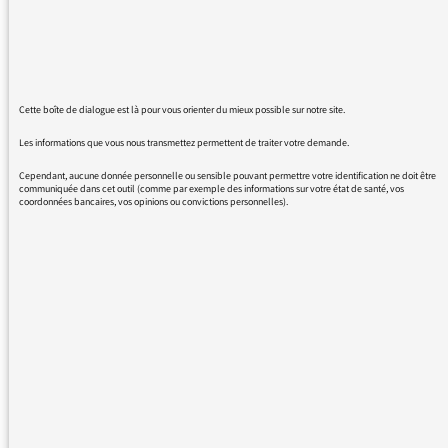
de refus, car il me semble que c'est le
minimum de respect auquel j'avais droit.
Ma demande porte sur cette absence de
retour que je ressens assez mal .
Cette boîte de dialogue est là pour vous orienter du mieux possible sur notre site.
Je vous prie d'agréer, Madame la Médiatrice,
l'expression de ma considération
Les informations que vous nous transmettez permettent de traiter votre demande.
respectueuse.
Cependant, aucune donnée personnelle ou sensible pouvant permettre votre identification ne doit être
communiquée dans cet outil (comme par exemple des informations sur votre état de santé, vos
coordonnées bancaires, vos opinions ou convictions personnelles).
20/05/2025 - 14:34
Cher auditeur,
Je vous remercie pour votre message et pour
la sincérité avec laquelle vous avez exprimé
votre déception. Je comprends tout à fait votre