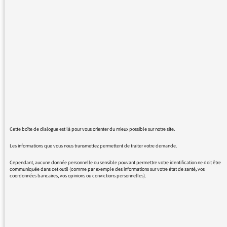
nécessaire d'arrêter tous les programmes de
franceinfo, de passer en édition spéciale ?
Nous ne sommes pas anglais, les valeurs de la
monarchie sont très discutables. Notre peuple
a lutté pour s'en libérer. Le niveau de détail
sur les règles de la monarchie anglaise et du
protocole donné sur l’antenne sont
ahurissants. Dans des moments pareils, je
coupe ma radio.info/culture/inter. Toutes le
même programme !!!
Cette boîte de dialogue est là pour vous orienter du mieux possible sur notre site.
Les informations que vous nous transmettez permettent de traiter votre demande.
Cependant, aucune donnée personnelle ou sensible pouvant permettre votre identification ne doit être
communiquée dans cet outil (comme par exemple des informations sur votre état de santé, vos
09/09/2022 - 14:51
coordonnées bancaires, vos opinions ou convictions personnelles).
Demain samedi 10 septembre Franck
Mathevon directeur de l’information