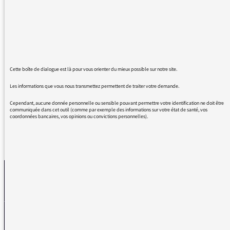
ceux qui ne le font pas, chacun doit choisir sa
peur quand il se fait vacciner, la peur des
effets secondaires ou la peur de contracter la
maladie, les propos du Président disant qu'il a
envie "d'emmerder" les non vaccinés sont
Cette boîte de dialogue est là pour vous orienter du mieux possible sur notre site.
honteux et ne sont pas dignes d'un président
ni d'un candidat d'ailleurs.
Les informations que vous nous transmettez permettent de traiter votre demande.
Cependant, aucune donnée personnelle ou sensible pouvant permettre votre identification ne doit être
communiquée dans cet outil (comme par exemple des informations sur votre état de santé, vos
coordonnées bancaires, vos opinions ou convictions personnelles).
REVENIR AUX MESSAGES
La médiatrice