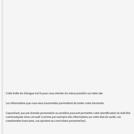
après 2 mois passés dans leur résidence
secondaire ou autre endroit, reviennent dans
la capitale pour réintégrer leur logement
principal.
Reportages sur : les trains "surchargés" qu'ils
ont dû emprunter, les autoroutes sur
lesquelles ils ont dû circuler en dehors des
weekends ou de nuit pour éviter les
bouchons, les foules sur les trottoirs qu'ils
retrouvent, ou les personnes qu'ils croisent
dans les escaliers ou ascenseurs de leur
immeuble.
Cette boîte de dialogue est là pour vous orienter du mieux possible sur notre site.
Trop, c'est trop, pour tous ceux qui ont
Les informations que vous nous transmettez permettent de traiter votre demande.
respecté scrupuleusement les règles de
confinement dans leur domicile principal et
Cependant, aucune donnée personnelle ou sensible pouvant permettre votre identification ne doit être
communiquée dans cet outil (comme par exemple des informations sur votre état de santé, vos
ne sont pas allés "envahir" les villes des côtes
coordonnées bancaires, vos opinions ou convictions personnelles).
françaises ou des campagnes.