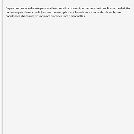
avec le format: ils ont fait l'actu ou l'histoire
Cependant, aucune donnée personnelle ou sensible pouvant permettre votre identification ne doit être
d'une chanson.... Bien cordialement
communiquée dans cet outil (comme par exemple des informations sur votre état de santé, vos
coordonnées bancaires, vos opinions ou convictions personnelles).
09/08/2016 - 10:30
Nous vous remercions de votre message. Il a
été lu par le médiateur et transmis au service
concerné par vos questions ou vos réactions.
Même sans réponse personnelle de notre
part, de nombreuses contributions sont
relayées sur les antennes de France Inter,
France Info et France Culture dans les Rendez-
vous du médiateur ou dans Les infos du
médiateur, lettre hebdomadaire destinée à