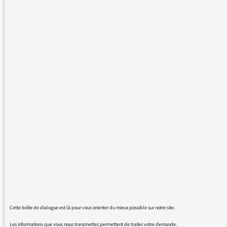
dangereuse piste d'"actu réalité" que prend
France Info je trouve. J'avais déjà été choquée
qu'une journaliste fasse le trajet Paris-Saint
Malo au moment de la pseudo pénurie
d'essence pour "raconter" aux auditeurs sa
quête d'essence. Cet été avec les "défis"
lancés à des journalistes, la station s'éloigne
dangereusement de sa mission initiale et
donne le sentiment de prendre ses auditeurs
pour des idiots en pensant que c'est ce type
de couverture qu'ils attendent. J'ai par
exemple entendu cette journaliste "testant" la
cuisine chez un cuisinier étoilé, avec sa mère
à l'antenne qui dit: "ben oui elle a jamais su
se faire cuire un oeuf". Franchement ce n'est
pas de l'information. Certes pendant l'été un
peu de légèreté, surtout dans le contexte, ne
fait pas de mal mais il y a des façon plus
Cette boîte de dialogue est là pour vous orienter du mieux possible sur notre site.
constructive de le faire non ? Par exemple
Les informations que vous nous transmettez permettent de traiter votre demande.