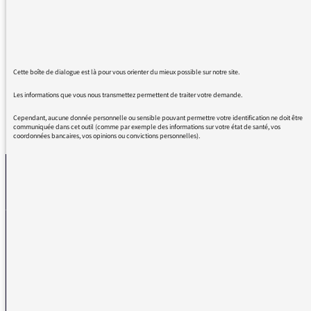
gouvernement utilise l’article 49.3 de la
constitution sans que l’on considère qu’il
prend parti, comme entendu lors d’un flash
dernièrement ?
Cette boîte de dialogue est là pour vous orienter du mieux possible sur notre site.
Les informations que vous nous transmettez permettent de traiter votre demande.
Cependant, aucune donnée personnelle ou sensible pouvant permettre votre identification ne doit être
REVENIR AUX MESSAGES
communiquée dans cet outil (comme par exemple des informations sur votre état de santé, vos
coordonnées bancaires, vos opinions ou convictions personnelles).
La médiatrice
VOUS AVEZ UN PROBLÈME DE RÉCEPTION ?
Remplissez l’un de nos formulaires afin que nous puissions vous aider.