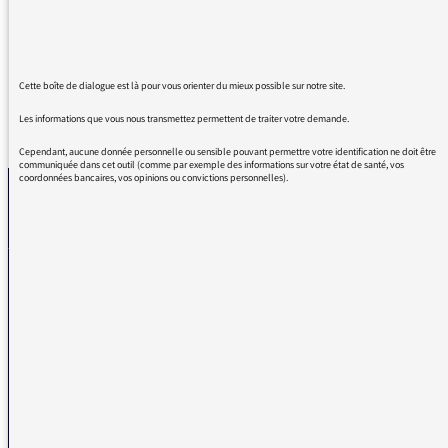
ma journée.
Cette boîte de dialogue est là pour vous orienter du mieux possible sur notre site.
Les informations que vous nous transmettez permettent de traiter votre demande.
REVENIR AUX MESSAGES
Cependant, aucune donnée personnelle ou sensible pouvant permettre votre identification ne doit être
communiquée dans cet outil (comme par exemple des informations sur votre état de santé, vos
coordonnées bancaires, vos opinions ou convictions personnelles).
La médiatrice
VOUS AVEZ UN PROBLÈME DE RÉCEPTION ?
Remplissez l’un de nos formulaires afin que nous puissions vous aider.
Réception FM/DAB