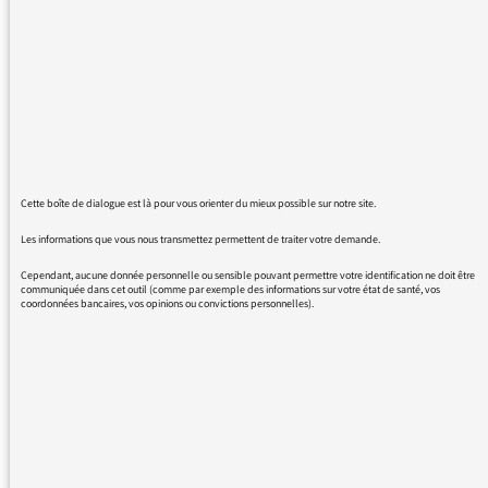
qui a été diffusée le 28 février 2017 entre
4h57 et 5h sur France info.
Merci d'avance.
Cette boîte de dialogue est là pour vous orienter du mieux possible sur notre site.
06/03/2017 - 14:53
Les informations que vous nous transmettez permettent de traiter votre demande.
Cependant, aucune donnée personnelle ou sensible pouvant permettre votre identification ne doit être
communiquée dans cet outil (comme par exemple des informations sur votre état de santé, vos
TITRE : THE BOY WITH THE ARAB STRAP
coordonnées bancaires, vos opinions ou convictions personnelles).
PAR BELLE AND SEBASTIAN
REVENIR AUX MESSAGES