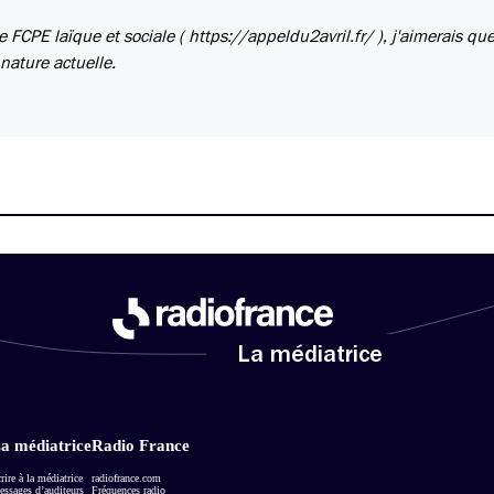
e FCPE laïque et sociale ( https://appeldu2avril.fr/ ), j'aimerais qu
 nature actuelle.
La médiatrice
a médiatrice
Radio France
rire à la médiatrice
radiofrance.com
ssages d’auditeurs
Fréquences radio