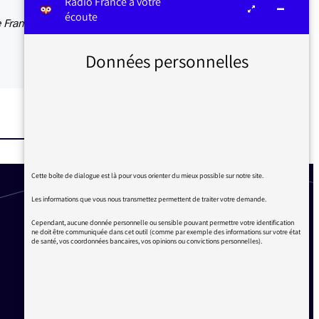
Radio France à votre
écoute
e France
Données personnelles
Cette boîte de dialogue est là pour vous orienter du mieux possible sur notre site.
Les informations que vous nous transmettez permettent de traiter votre demande.
Cependant, aucune donnée personnelle ou sensible pouvant permettre votre identification
ne doit être communiquée dans cet outil (comme par exemple des informations sur votre état
de santé, vos coordonnées bancaires, vos opinions ou convictions personnelles).