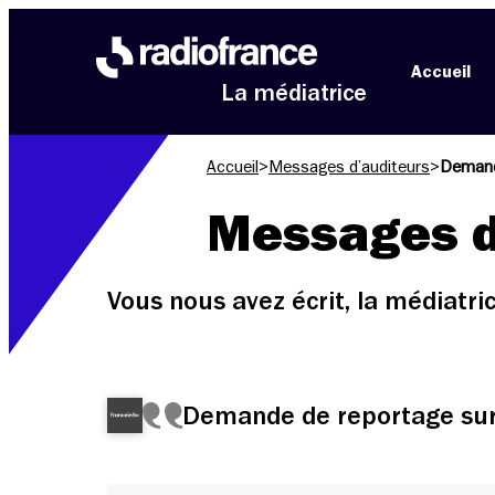
Aller au menu
Aller au contenu
Aller au pied de page
Accueil
La médiatrice
Accueil
>
Messages d’auditeurs
>
Demand
Messages d
Vous nous avez écrit, la médiatr
Demande de reportage sur