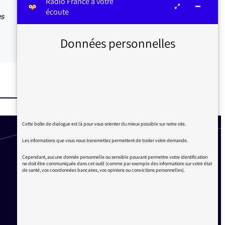
Radio France à votre
écoute
es
Données personnelles
Cette boîte de dialogue est là pour vous orienter du mieux possible sur notre site.
Les informations que vous nous transmettez permettent de traiter votre demande.
Cependant, aucune donnée personnelle ou sensible pouvant permettre votre identification
ne doit être communiquée dans cet outil (comme par exemple des informations sur votre état
de santé, vos coordonnées bancaires, vos opinions ou convictions personnelles).