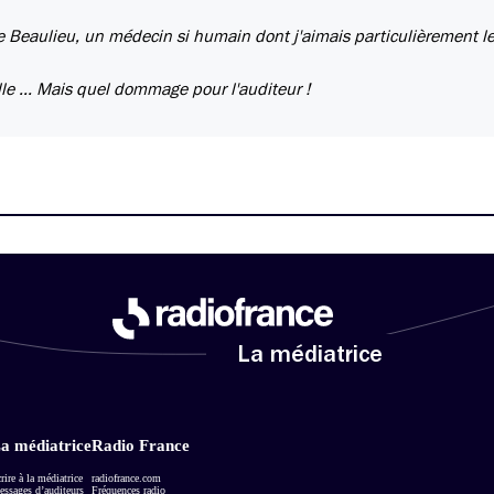
te Beaulieu, un médecin si humain dont j'aimais particulièrement l
elle ... Mais quel dommage pour l'auditeur !
La médiatrice
a médiatrice
Radio France
rire à la médiatrice
radiofrance.com
ssages d’auditeurs
Fréquences radio