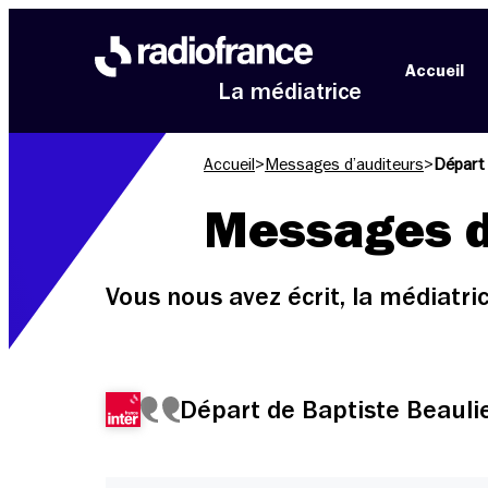
Aller au menu
Aller au contenu
Aller au pied de page
Accueil
La médiatrice
Accueil
>
Messages d’auditeurs
>
Départ 
Messages d
Vous nous avez écrit, la médiatr
Départ de Baptiste Beaulie