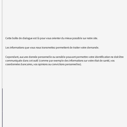
embrasse beaucoup de questions esthétiques
et philosophiques !
Finesse des analyses, beauté de la réalisation
(choix d'archives, tissage avec la parole des
invités…), beauté aussi des interventions, du
Cette boîte de dialogue est là pour vous orienter du mieux possible sur notre site.
langage des participants.
Bravo !
Les informations que vous nous transmettez permettent de traiter votre demande.
Cependant, aucune donnée personnelle ou sensible pouvant permettre votre identification ne doit être
communiquée dans cet outil (comme par exemple des informations sur votre état de santé, vos
coordonnées bancaires, vos opinions ou convictions personnelles).
REVENIR AUX MESSAGES
La médiatrice