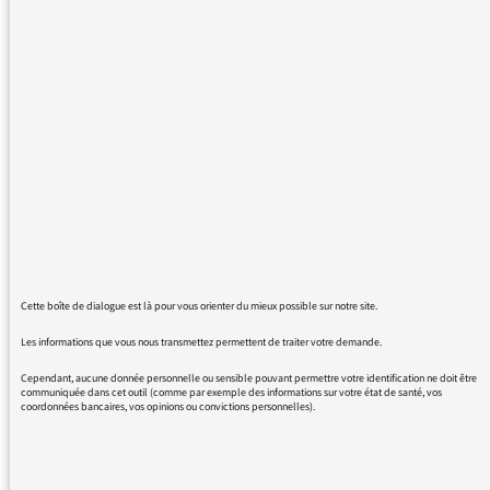
pas les seuls à s'exprimer ainsi) souhaitent
aux auditeurs une "belle journée", une "belle
après-midi", une "belle fin de semaine" et, à
présent, "un bel été".
C'est comme si la beauté était devenue plus
importante que la bonté, comme si le beau et
le laid avaient remplacé le bien et le mal.
Serait-il possible d'aller un peu à contre
courant de cette tendance lourde et de nous
souhaiter une bonne journée, une bonne
après-midi et... un bon été ?
Merci.
Cette boîte de dialogue est là pour vous orienter du mieux possible sur notre site.
Les informations que vous nous transmettez permettent de traiter votre demande.
Cependant, aucune donnée personnelle ou sensible pouvant permettre votre identification ne doit être
communiquée dans cet outil (comme par exemple des informations sur votre état de santé, vos
coordonnées bancaires, vos opinions ou convictions personnelles).
01/07/2016 - 15:58