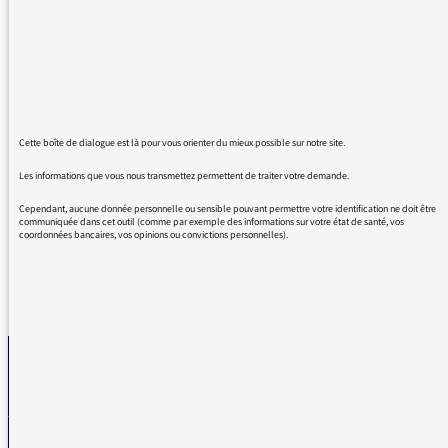
sourire) les anglicismes et leurs usages. Ce
matin, je vous entends évoquer "un gap" (et
ce n'est pas la première fois !) Je suis touché,
affecté, atteint (mais pas réellement impacté)
par cette légère incohérence. Mais enfin, de là
à vous être infidèle, il y a un ... Gouffre ?
Cette boîte de dialogue est là pour vous orienter du mieux possible sur notre site.
(aucun risque) Cordialement et fidèles
Les informations que vous nous transmettez permettent de traiter votre demande.
pensées.
Cependant, aucune donnée personnelle ou sensible pouvant permettre votre identification ne doit être
communiquée dans cet outil (comme par exemple des informations sur votre état de santé, vos
coordonnées bancaires, vos opinions ou convictions personnelles).
REVENIR AUX MESSAGES
La médiatrice