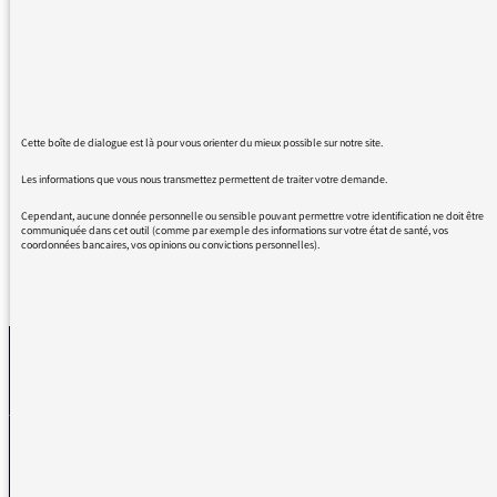
perdue en ces temps difficiles, je suis très
touchée par notre impact sur l'environnement
mais en ce moment je remercie les jeux vidéo
et les streamers sur la platefrome twitch de
nous donner tant de force pour avancer et
garder des liens sociaux !
Cette boîte de dialogue est là pour vous orienter du mieux possible sur notre site.
Et bien sûr merci France Inter !
Les informations que vous nous transmettez permettent de traiter votre demande.
Cependant, aucune donnée personnelle ou sensible pouvant permettre votre identification ne doit être
communiquée dans cet outil (comme par exemple des informations sur votre état de santé, vos
coordonnées bancaires, vos opinions ou convictions personnelles).
REVENIR AUX MESSAGES
La médiatrice