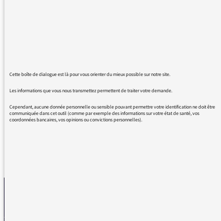
d'échanger avec les étudiants. Je constate
qu'il y a aussi un sentiment d'avoir un
enseignement moindre vers un diplôme sous
valorisé. Je les rassure comme je peux en leur
expliquant qu'ils ont l'essentiel des
connaissances et qu'ils développent aussi
Cette boîte de dialogue est là pour vous orienter du mieux possible sur notre site.
face à la situation des compétences
Les informations que vous nous transmettez permettent de traiter votre demande.
d'autonomie et d'adaptation pour leur
redonner du courage.
Cependant, aucune donnée personnelle ou sensible pouvant permettre votre identification ne doit être
communiquée dans cet outil (comme par exemple des informations sur votre état de santé, vos
coordonnées bancaires, vos opinions ou convictions personnelles).
REVENIR AUX MESSAGES