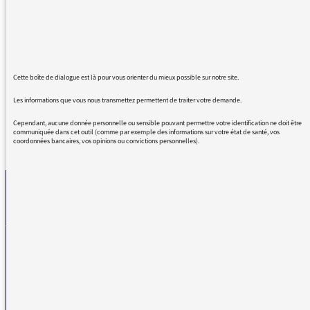
stylo chaque fois que je le peux. Une bonne
révision mais aussi des surprises parfois. Sans
compter la petite pointe d'orgueil : 3 fautes
maximum sur 2 mois d'écoute et une
vingtaine de dictées. Merci à toute l'équipe !
Cette boîte de dialogue est là pour vous orienter du mieux possible sur notre site.
Les informations que vous nous transmettez permettent de traiter votre demande.
Cependant, aucune donnée personnelle ou sensible pouvant permettre votre identification ne doit être
communiquée dans cet outil (comme par exemple des informations sur votre état de santé, vos
coordonnées bancaires, vos opinions ou convictions personnelles).
REVENIR AUX MESSAGES
La médiatrice
VOUS AVEZ UN PROBLÈME DE RÉCEPTION ?
Remplissez l’un de nos formulaires afin que nous puissions vous aider.